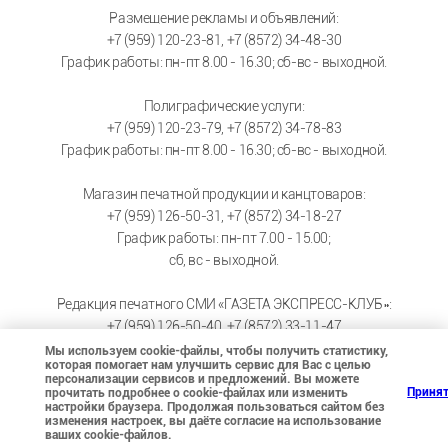
Размещение рекламы и объявлений:
+7 (959) 120-23-81, +7 (8572) 34-48-30
График работы: пн-пт 8.00 - 16.30; сб-вс - выходной.
Полиграфические услуги:
+7 (959) 120-23-79, +7 (8572) 34-78-83
График работы: пн-пт 8.00 - 16.30; сб-вс - выходной.
Магазин печатной продукции и канцтоваров:
+7 (959) 126-50-31, +7 (8572) 34-18-27
График работы: пн-пт 7.00 - 15.00;
сб, вс - выходной.
Редакция печатного СМИ «ГАЗЕТА ЭКСПРЕСС-КЛУБ»:
+7 (959) 126-50-40, +7 (8572) 33-11-47
График работы: пн-пт 9.00 - 17.30; сб-вс - выходной.
Мы используем cookie-файлы, чтобы получить статистику,
которая помогает нам улучшить сервис для Вас с целью
персонализации сервисов и предложений. Вы можете
ВК магазин
https://vk.com/pressa_optom
Приня
прочитать подробнее о cookie-файлах или изменить
настройки браузера. Продолжая пользоваться сайтом без
ВК типография
https://vk.com/tipografia_lugansk
изменения настроек, вы даёте согласие на использование
ваших cookie-файлов.