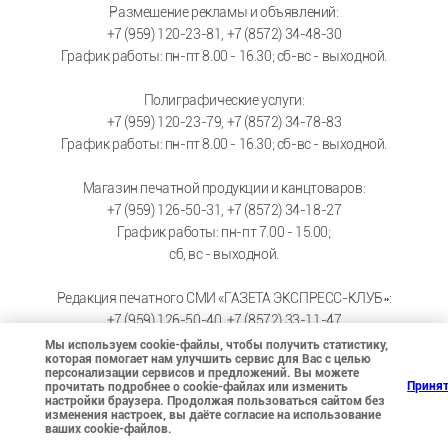
Размещение рекламы и объявлений:
+7 (959) 120-23-81, +7 (8572) 34-48-30
График работы: пн-пт 8.00 - 16.30; сб-вс - выходной.
Полиграфические услуги:
+7 (959) 120-23-79, +7 (8572) 34-78-83
График работы: пн-пт 8.00 - 16.30; сб-вс - выходной.
Магазин печатной продукции и канцтоваров:
+7 (959) 126-50-31, +7 (8572) 34-18-27
График работы: пн-пт 7.00 - 15.00;
сб, вс - выходной.
Редакция печатного СМИ «ГАЗЕТА ЭКСПРЕСС-КЛУБ»:
+7 (959) 126-50-40, +7 (8572) 33-11-47
График работы: пн-пт 9.00 - 17.30; сб-вс - выходной.
Мы используем cookie-файлы, чтобы получить статистику,
которая помогает нам улучшить сервис для Вас с целью
персонализации сервисов и предложений. Вы можете
ВК магазин
https://vk.com/pressa_optom
Приня
прочитать подробнее о cookie-файлах или изменить
настройки браузера. Продолжая пользоваться сайтом без
ВК типография
https://vk.com/tipografia_lugansk
изменения настроек, вы даёте согласие на использование
ваших cookie-файлов.