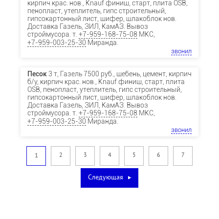
кирпич крас. нов., Knauf финиш, старт, плита OSB,
пенопласт, утеплитель, гипс строительный,
гипсокартонный лист, шифер, шлакоблок нов.
Доставка Газель, ЗИЛ, КамАЗ. Вывоз
строймусора. т.
+7-959-168-75-08
МКС,
+7-959-003-25-30
Миранда.
звонил
Песок
3 т, Газель 7500 руб., щебень, цемент, кирпич
б/у, кирпич крас. нов., Knauf финиш, старт, плита
OSB, пенопласт, утеплитель, гипс строительный,
гипсокартонный лист, шифер, шлакоблок нов.
Доставка Газель, ЗИЛ, КамАЗ. Вывоз
строймусора. т.
+7-959-168-75-08
МКС,
+7-959-003-25-30
Миранда.
звонил
1
2
3
4
5
6
7
Следующая