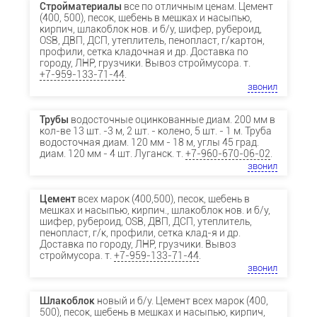
Стройматериалы
все по отличным ценам. Цемент
(400, 500), песок, щебень в мешках и насыпью,
кирпич, шлакоблок нов. и б/у, шифер, рубероид,
OSB, ДВП, ДСП, утеплитель, пенопласт, г/картон,
профили, сетка кладочная и др. Доставка по
городу, ЛНР, грузчики. Вывоз строймусора. т.
+7-959-133-71-44
.
звонил
Трубы
водосточные оцинкованные диам. 200 мм в
кол-ве 13 шт. -3 м, 2 шт. - колено, 5 шт. - 1 м. Труба
водосточная диам. 120 мм - 18 м, углы 45 град.
диам. 120 мм - 4 шт. Луганск. т.
+7-960-670-06-02
.
звонил
Цемент
всех марок (400,500), песок, щебень в
мешках и насыпью, кирпич., шлакоблок нов. и б/у,
шифер, рубероид, OSB, ДВП, ДСП, утеплитель,
пенопласт, г/к, профили, сетка клад-я и др.
Доставка по городу, ЛНР, грузчики. Вывоз
строймусора. т.
+7-959-133-71-44
.
звонил
Шлакоблок
новый и б/у. Цемент всех марок (400,
500), песок, щебень в мешках и насыпью, кирпич,