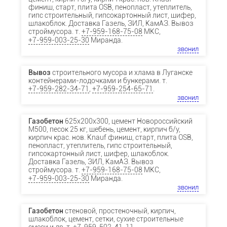
финиш, старт, плита OSB, пенопласт, утеплитель,
гипс строительный, гипсокартонный лист, шифер,
шлакоблок. Доставка Газель, ЗИЛ, КамАЗ. Вывоз
строймусора. т.
+7-959-168-75-08
МКС,
+7-959-003-25-30
Миранда.
звонил
Вывоз
строительного мусора и хлама в Луганске
контейнерами-лодочками и бункерами. т.
+7-959-282-34-71
,
+7-959-254-65-71
.
звонил
Газобетон
625х200х300, цемент Новороссийский
М500, песок 25 кг, щебень, цемент, кирпич б/у,
кирпич крас. нов. Knauf финиш, старт, плита OSB,
пенопласт, утеплитель, гипс строительный,
гипсокартонный лист, шифер, шлакоблок.
Доставка Газель, ЗИЛ, КамАЗ. Вывоз
строймусора. т.
+7-959-168-75-08
МКС,
+7-959-003-25-30
Миранда.
звонил
Газобетон
стеновой, простеночный, кирпич,
шлакоблок, цемент, сетки, сухие строительные