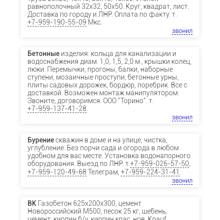
равнополочный 32х32, 50х50. Круг, квадрат, лист.
Доставка по городу и ЛНР. Оплата по факту. т.
+7-959-190-55-09
Мкс.
звонил
Бетонные
изделия: кольца для канализации и
водоснабжения диам. 1,0, 1,5, 2,0 м., крышки колец,
люки. Перемычки, прогоны, балки, наборные
ступени, мозаичные проступи, бетонные урны,
плиты садовых дорожек, бордюр, поребрик. Все с
доставкой. Возможен монтаж манипулятором.
Звоните, договоримся. ООО "Торино". т.
+7-959-137-41-28
.
звонил
Бурение
скважин в доме и на улице, чистка,
углубление. Без порчи сада и огорода в любом
удобном для вас месте. Установка водонапорного
оборудования. Выезд по ЛНР. т.
+7-959-026-57-50
,
+7-959-120-49-68
Телеграм,
+7-959-224-31-41
.
звонил
ВК
Газобетон 625х200х300, цемент
Новороссийский М500, песок 25 кг, щебень,
цемент, кирпич б/у, кирпич крас. нов. Knauf