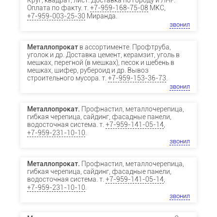
Круг, квадрат, лист. Доставка по городу и ЛНР.
Оплата по факту. т.
+7-959-168-75-08
МКС,
+7-959-003-25-30
Миранда.
звонил
Металлопрокат
в ассортименте. Профтруба,
уголок и др. Доставка цемент, керамзит, уголь в
мешках, перегной (в мешках), песок и щебень в
мешках, шифер, рубероид и др. Вывоз
строительного мусора. т.
+7-959-153-36-73
.
звонил
Металлопрокат.
Профнастил, металлочерепица,
гибкая черепица, сайдинг, фасадные панели,
водосточная система. т.
+7-959-141-05-14
,
+7-959-231-10-10
.
звонил
Металлопрокат.
Профнастил, металлочерепица,
гибкая черепица, сайдинг, фасадные панели,
водосточная система. т.
+7-959-141-05-14
,
+7-959-231-10-10
.
звонил