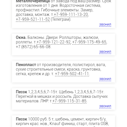
Металлочерепица
от завода под ваш размер. Срок
изготовления от 1 дня. Водосточная система,
профнастил. Гибочные элементы. Замер,
доставка, монтаж. т.
+7-959-111-13-20
,
+7-959-521-11-52
(Телеграм).
звонил
Окна.
Балконы. Двери. Роллшторы, жалюзи,
роллеты. т.
+7-959-121-22-92
,
+7-959-175-49-65
,
+7 (8572) 65-66-08.
звонил
Пенопласт
от производителя, полистирол, вата,
сухие строительные смеси, краска, грунтовка,
сетка, крепеж и др. т.
+7-959-502-41-11
.
звонил
Песок
1,2,3,4,5,6,7-15т. Щебень 1,2,3,4,5,6,7-15т.
Перегной в мешках и россыпь. Доставка сыпучих
материалов. ЛНР. т.
+7-959-115-31-85
.
звонил
Песок
10000 руб. 5 т, щебень, цемент, кирпич б/у,
кирпич крас. нов., Knauf финиш, старт, плита OSB,