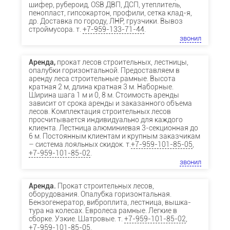
шифер, рубероид, OSB ДВП, ДСП, утеплитель,
пенопласт, гипсокартон, профили, сетка клад-я,
др. Доставка по городу, ЛНР, грузчики. Вывоз
строймусора. т.
+7-959-133-71-44
.
звонил
Аренда,
прокат лесов строительных, лестницы,
опалубки горизонтальной. Предоставляем в
аренду леса строительные рамные. Высота
кратная 2 м, длина кратная 3 м. Наборные.
Ширина шага 1 м и 0, 8 м. Стоимость аренды
зависит от срока аренды и заказанного объема
лесов. Комплектация строительных лесов
просчитывается индивидуально для каждого
клиента. Лестница алюминиевая 3-секционная до
6 м. Постоянным клиентам и крупным заказчикам
– система лояльных скидок. т.
+7-959-101-85-05
,
+7-959-101-85-02
.
звонил
Аренда.
Прокат строительных лесов,
оборудования. Опалубка горизонтальная.
Бензогенератор, виброплита, лестница, вышка-
тура на колесах. Евролеса рамные. Легкие в
сборке. Узкие. Шатровые. т.
+7-959-101-85-02
,
+7-959-101-85-05
.