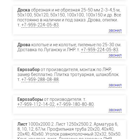
Доска
обрезная и не обрезная 25-50 мм 2-3-4,5 м,
50х100, 50х120, 50х150, 100х100, 100х150 и др. Все
постоянно в наличии и под заказ. Дрова, опилки.
т.
+7-959-224-05-83
.
звонил
Дрова
колотые и не колотые, пиленые по 25-30 см.
Доставка по Луганску и ЛНР. т.
+7-959-224-05-83
.
звонил
Еврозабор
от производителя, монтаж по ЛНР,
замер бесплатно. Плитка тротуарная, шлакоблок.
т.
+7-959-288-08-88
.
звонил
Еврозаборы
от производителя. т.
+7-959-112-14-02
,
+7-959-180-80-80
.
звонил
Лист
1000х2000.2. Лист 1250х2500.2. Арматура 6,
8, 10, 12, 67/м. Профильная труба 20х20, 40х40,
20х40, 40х60. Уголок равнополочный 32х32, 50х50.