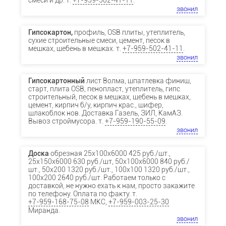
смеси и др. т.
+7-959-502-41-11
.
звонил
Гипсокартон,
профиль, OSB плиты, утеплитель,
сухие строительные смеси, цемент, песок в
мешках, щебень в мешках. т.
+7-959-502-41-11
.
звонил
Гипсокартонный
лист Волма, шпатлевка финиш,
старт, плита OSB, пенопласт, утеплитель, гипс
строительный, песок в мешках, щебень в мешках,
цемент, кирпич б/у, кирпич крас., шифер,
шлакоблок нов. Доставка Газель, ЗИЛ, КамАЗ.
Вывоз строймусора. т.
+7-959-190-55-09
.
звонил
Доска
обрезная 25х100х6000 425 руб./шт.,
25х150х6000 630 руб./шт, 50х100х6000 840 руб./
шт., 50х200 1320 руб./шт., 100х100 1320 руб./шт.,
100х200 2640 руб./шт. Работаем только с
доставкой, не нужно ехать к нам, просто закажите
по телефону. Оплата по факту. т.
+7-959-168-75-08
МКС,
+7-959-003-25-30
Миранда.
звонил