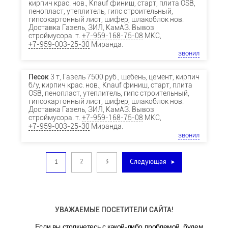
кирпич крас. нов., Knauf финиш, старт, плита OSB,
пенопласт, утеплитель, гипс строительный,
гипсокартонный лист, шифер, шлакоблок нов.
Доставка Газель, ЗИЛ, КамАЗ. Вывоз
строймусора. т.
+7-959-168-75-08
МКС,
+7-959-003-25-30
Миранда.
звонил
Песок
3 т, Газель 7500 руб., щебень, цемент, кирпич
б/у, кирпич крас. нов., Knauf финиш, старт, плита
OSB, пенопласт, утеплитель, гипс строительный,
гипсокартонный лист, шифер, шлакоблок нов.
Доставка Газель, ЗИЛ, КамАЗ. Вывоз
строймусора. т.
+7-959-168-75-08
МКС,
+7-959-003-25-30
Миранда.
звонил
Следующая
1
2
3
УВАЖАЕМЫЕ ПОСЕТИТЕЛИ САЙТА!
Если вы столкнетесь с какой-либо проблемой, будем