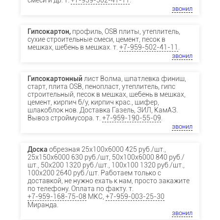
смеси и др. т.
+7-959-502-41-11
.
звонил
Гипсокартон,
профиль, OSB плиты, утеплитель,
сухие строительные смеси, цемент, песок в
мешках, щебень в мешках. т.
+7-959-502-41-11
.
звонил
Гипсокартонный
лист Волма, шпатлевка финиш,
старт, плита OSB, пенопласт, утеплитель, гипс
строительный, песок в мешках, щебень в мешках,
цемент, кирпич б/у, кирпич крас., шифер,
шлакоблок нов. Доставка Газель, ЗИЛ, КамАЗ.
Вывоз строймусора. т.
+7-959-190-55-09
.
звонил
Доска
обрезная 25х100х6000 425 руб./шт.,
25х150х6000 630 руб./шт, 50х100х6000 840 руб./
шт., 50х200 1320 руб./шт., 100х100 1320 руб./шт.,
100х200 2640 руб./шт. Работаем только с
доставкой, не нужно ехать к нам, просто закажите
по телефону. Оплата по факту. т.
+7-959-168-75-08
МКС,
+7-959-003-25-30
Миранда.
звонил