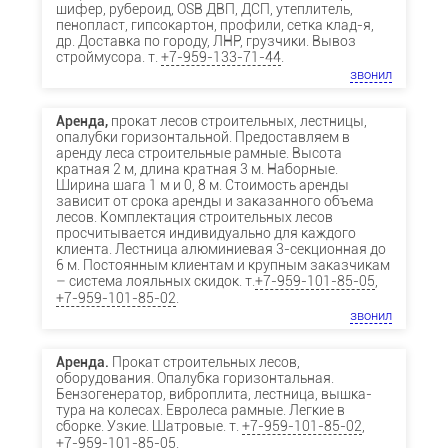
шифер, рубероид, OSB ДВП, ДСП, утеплитель,
пенопласт, гипсокартон, профили, сетка клад-я,
др. Доставка по городу, ЛНР, грузчики. Вывоз
строймусора. т.
+7-959-133-71-44
.
звонил
Аренда,
прокат лесов строительных, лестницы,
опалубки горизонтальной. Предоставляем в
аренду леса строительные рамные. Высота
кратная 2 м, длина кратная 3 м. Наборные.
Ширина шага 1 м и 0, 8 м. Стоимость аренды
зависит от срока аренды и заказанного объема
лесов. Комплектация строительных лесов
просчитывается индивидуально для каждого
клиента. Лестница алюминиевая 3-секционная до
6 м. Постоянным клиентам и крупным заказчикам
– система лояльных скидок. т.
+7-959-101-85-05
,
+7-959-101-85-02
.
звонил
Аренда.
Прокат строительных лесов,
оборудования. Опалубка горизонтальная.
Бензогенератор, виброплита, лестница, вышка-
тура на колесах. Евролеса рамные. Легкие в
сборке. Узкие. Шатровые. т.
+7-959-101-85-02
,
+7-959-101-85-05
.