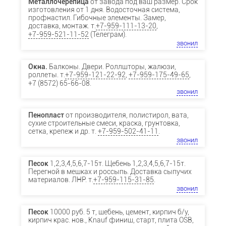
Металлочерепица
от завода под ваш размер. Срок
изготовления от 1 дня. Водосточная система,
профнастил. Гибочные элементы. Замер,
доставка, монтаж. т.
+7-959-111-13-20
,
+7-959-521-11-52
(Телеграм).
звонил
Окна.
Балконы. Двери. Роллшторы, жалюзи,
роллеты. т.
+7-959-121-22-92
,
+7-959-175-49-65
,
+7 (8572) 65-66-08.
звонил
Пенопласт
от производителя, полистирол, вата,
сухие строительные смеси, краска, грунтовка,
сетка, крепеж и др. т.
+7-959-502-41-11
.
звонил
Песок
1,2,3,4,5,6,7-15т. Щебень 1,2,3,4,5,6,7-15т.
Перегной в мешках и россыпь. Доставка сыпучих
материалов. ЛНР. т.
+7-959-115-31-85
.
звонил
Песок
10000 руб. 5 т, щебень, цемент, кирпич б/у,
кирпич крас. нов., Knauf финиш, старт, плита OSB,