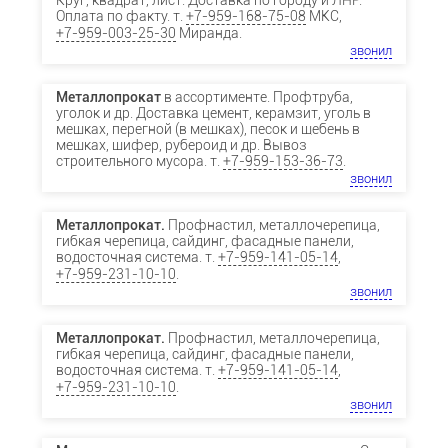
Круг, квадрат, лист. Доставка по городу и ЛНР.
Оплата по факту. т.
+7-959-168-75-08
МКС,
+7-959-003-25-30
Миранда.
звонил
Металлопрокат
в ассортименте. Профтруба,
уголок и др. Доставка цемент, керамзит, уголь в
мешках, перегной (в мешках), песок и щебень в
мешках, шифер, рубероид и др. Вывоз
строительного мусора. т.
+7-959-153-36-73
.
звонил
Металлопрокат.
Профнастил, металлочерепица,
гибкая черепица, сайдинг, фасадные панели,
водосточная система. т.
+7-959-141-05-14
,
+7-959-231-10-10
.
звонил
Металлопрокат.
Профнастил, металлочерепица,
гибкая черепица, сайдинг, фасадные панели,
водосточная система. т.
+7-959-141-05-14
,
+7-959-231-10-10
.
звонил