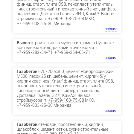
финиш, старт, плита OSB, пенопласт, утеплитель,
гипс строительный, гипсокартонный лист, шифер,
шлакоблок. Доставка Газель, ЗИЛ, КамАЗ. Вывоз
строймусора. т.
+7-959-168-75-08
МКС,
+7-959-003-25-30
Миранда.
звонил
Вывоз
строительного мусора и хлама в Луганске
контейнерами-лодочками и бункерами. т.
+7-959-282-34-71
,
+7-959-254-65-71
.
звонил
Газобетон
625х200х300, цемент Новороссийский
М500, песок 25 кг, щебень, цемент, кирпич б/у,
кирпич крас. нов. Knauf финиш, старт, плита OSB,
пенопласт, утеплитель, гипс строительный,
гипсокартонный лист, шифер, шлакоблок.
Доставка Газель, ЗИЛ, КамАЗ. Вывоз
строймусора. т.
+7-959-168-75-08
МКС,
+7-959-003-25-30
Миранда.
звонил
Газобетон
стеновой, простеночный, кирпич,
шлакоблок, цемент, сетки, сухие строительные