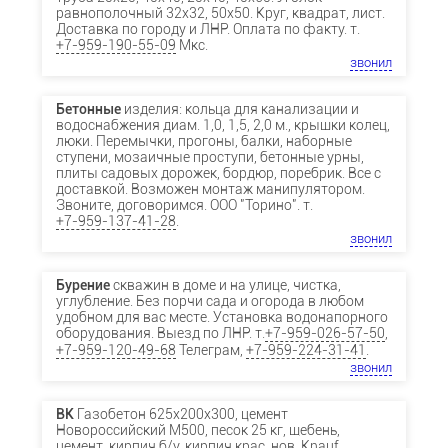
равнополочный 32х32, 50х50. Круг, квадрат, лист.
Доставка по городу и ЛНР. Оплата по факту. т.
+7-959-190-55-09
Мкс.
звонил
Бетонные
изделия: кольца для канализации и
водоснабжения диам. 1,0, 1,5, 2,0 м., крышки колец,
люки. Перемычки, прогоны, балки, наборные
ступени, мозаичные проступи, бетонные урны,
плиты садовых дорожек, бордюр, поребрик. Все с
доставкой. Возможен монтаж манипулятором.
Звоните, договоримся. ООО "Торино". т.
+7-959-137-41-28
.
звонил
Бурение
скважин в доме и на улице, чистка,
углубление. Без порчи сада и огорода в любом
удобном для вас месте. Установка водонапорного
оборудования. Выезд по ЛНР. т.
+7-959-026-57-50
,
+7-959-120-49-68
Телеграм,
+7-959-224-31-41
.
звонил
ВК
Газобетон 625х200х300, цемент
Новороссийский М500, песок 25 кг, щебень,
цемент, кирпич б/у, кирпич крас. нов. Knauf