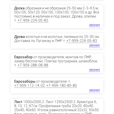
Доска
обрезная и не обрезная 25-50 мм 2-3-4,5 м,
50х100, 50х120, 50х150, 100х100, 100х150 и др. Все
постоянно в наличии и под заказ. Дрова, опилки.
т.
+7-959-224-05-83
.
звонил
Дрова
колотые и не колотые, пиленые по 25-30 см.
Доставка по Луганску и ЛНР. т.
+7-959-224-05-83
.
звонил
Еврозабор
от производителя, монтаж по ЛНР,
замер бесплатно. Плитка тротуарная, шлакоблок.
т.
+7-959-288-08-88
.
звонил
Еврозаборы
от производителя. т.
+7-959-112-14-02
,
+7-959-180-80-80
.
звонил
Лист
1000х2000.2. Лист 1250х2500.2. Арматура 6,
8, 10, 12, 67/м. Профильная труба 20х20, 40х40,
20х40, 40х60. Уголок равнополочный 32х32, 50х50.