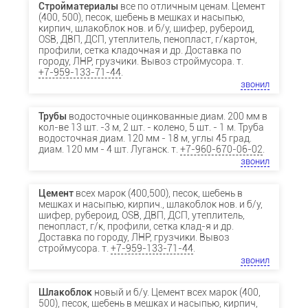
Стройматериалы
все по отличным ценам. Цемент
(400, 500), песок, щебень в мешках и насыпью,
кирпич, шлакоблок нов. и б/у, шифер, рубероид,
OSB, ДВП, ДСП, утеплитель, пенопласт, г/картон,
профили, сетка кладочная и др. Доставка по
городу, ЛНР, грузчики. Вывоз строймусора. т.
+7-959-133-71-44
.
звонил
Трубы
водосточные оцинкованные диам. 200 мм в
кол-ве 13 шт. -3 м, 2 шт. - колено, 5 шт. - 1 м. Труба
водосточная диам. 120 мм - 18 м, углы 45 град.
диам. 120 мм - 4 шт. Луганск. т.
+7-960-670-06-02
.
звонил
Цемент
всех марок (400,500), песок, щебень в
мешках и насыпью, кирпич., шлакоблок нов. и б/у,
шифер, рубероид, OSB, ДВП, ДСП, утеплитель,
пенопласт, г/к, профили, сетка клад-я и др.
Доставка по городу, ЛНР, грузчики. Вывоз
строймусора. т.
+7-959-133-71-44
.
звонил
Шлакоблок
новый и б/у. Цемент всех марок (400,
500), песок, щебень в мешках и насыпью, кирпич,