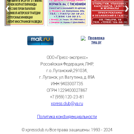
‹
›
ООО «Пресс-экспресс»
Российская Федерация, ЛНР,
г.о. Луганский,291034,
г. Луганск, ул. Ватутина, д. 89А
ИНН 9403007735
ОГРН 1229400027867
+7 (959) 120-23-81
xpress.club@ya.ru
Политика конфиденциальности
© xpressclub.ru Все права защищены. 1993 - 2024