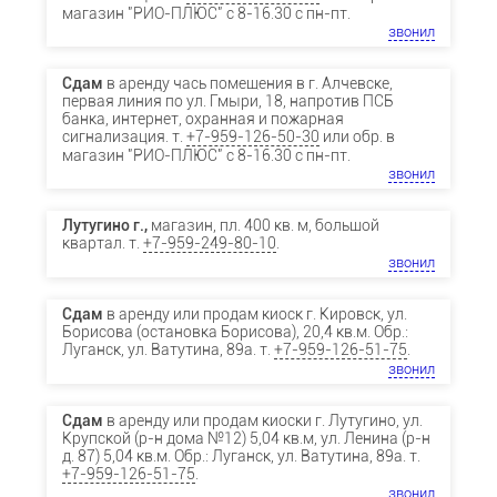
магазин "РИО-ПЛЮС" с 8-16.30 с пн-пт.
звонил
Сдам
в аренду чась помещения в г. Алчевске,
первая линия по ул. Гмыри, 18, напротив ПСБ
банка, интернет, охранная и пожарная
сигнализация. т.
+7-959-126-50-30
или обр. в
магазин "РИО-ПЛЮС" с 8-16.30 с пн-пт.
звонил
Лутугино г.,
магазин, пл. 400 кв. м, большой
квартал. т.
+7-959-249-80-10
.
звонил
Сдам
в аренду или продам киоск г. Кировск, ул.
Борисова (остановка Борисова), 20,4 кв.м. Обр.:
Луганск, ул. Ватутина, 89а. т.
+7-959-126-51-75
.
звонил
Сдам
в аренду или продам киоски г. Лутугино, ул.
Крупской (р-н дома №12) 5,04 кв.м, ул. Ленина (р-н
д. 87) 5,04 кв.м. Обр.: Луганск, ул. Ватутина, 89а. т.
+7-959-126-51-75
.
звонил