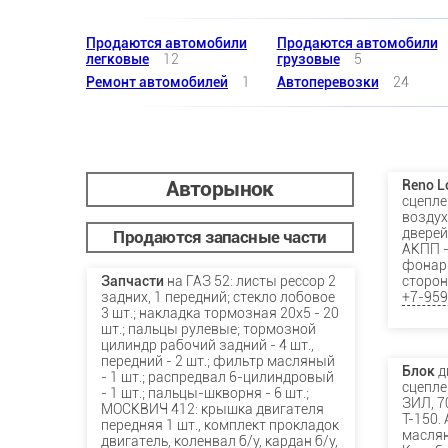
Продаются автомобили
Продаются автомобили
легковые
12
грузовые
5
Ремонт автомобилей
1
Автоперевозки
24
Авторынок
Reno L
сцепле
воздух
дверей
Продаются запасные части
АКПП -
фонарь
Запчасти
на ГАЗ 52: листы рессор 2
сторон
задних, 1 передний; стекло лобовое
+7-959
3 шт.; накладка тормозная 20х5 - 20
шт.; пальцы рулевые; тормозной
цилиндр рабочий задний - 4 шт.,
передний - 2 шт.; фильтр масляный
Блок
д
- 1 шт.; распредвал 6-цилиндровый
сцепле
- 1 шт.; пальцы-шкворня - 6 шт.;
ЗИЛ, 7
МОСКВИЧ 412: крышка двигателя
Т-150.
передняя 1 шт., комплект прокладок
масля
двигатель, коленвал б/у, кардан б/у,