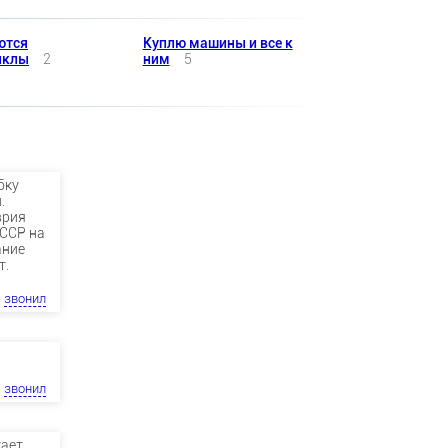
ются
Куплю машины и все к
иклы
2
ним
5
бку
.
врия
СССР на
ание
т.
звонил
звонил
гает