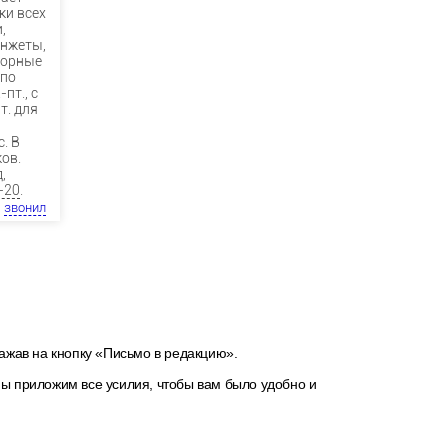
ки всех
,
анжеты,
порные
 по
-пт., с
 т. для
. В
ов.
,
-20
.
звонил
ажав на кнопку «Письмо в редакцию».
Мы приложим все усилия, чтобы вам было удобно и