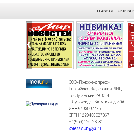
ГЛАВНАЯ
ОБЪЯВЛ
‹
ООО «Пресс-экспресс»
Российская Федерация, ЛНР,
г.о. Луганский,291034,
г. Луганск, ул. Ватутина, д. 89А
ИНН 9403007735
ОГРН 1229400027867
+7 (959) 120-23-81
xpress.club@ya.ru