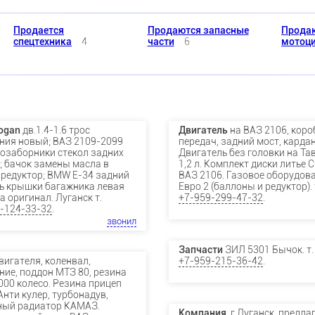
Продается
Продаются запасные
Прода
спецтехника
4
части
6
мотоц
ogan
дв.1.4-1.6 трос
Двигатель
на ВАЗ 2106, коро
ния новый; ВАЗ 2109-2099
передач, задний мост, кардан
озаборники стекол задних
Двигатель без головки на Та
; бачок замены масла в
1,2 л. Комплект диски литье 
редуктор; BMW E-34 задний
ВАЗ 2106. Газовое оборудов
 крышки багажника левая
Евро 2 (баллоны и редуктор). 
а оригинал. Луганск т.
+7-959-299-47-32
.
-124-33-32
.
звонил
Запчасти
ЗИЛ 5301 Бычок. т.
вигателя, коленвал,
+7-959-215-36-42
.
ние, поддон МТЗ 80, резина
000 колесо. Резина прицеп
 Анти кулер, турбонадув,
ный радиатор КАМАЗ.
Компания,
г.Луганск, предла