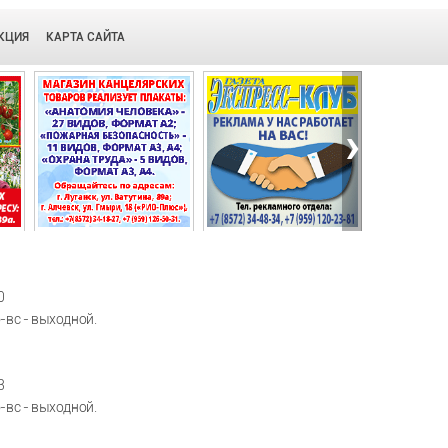
КЦИЯ
КАРТА САЙТА
›
0
б-вс - выходной.
3
б-вс - выходной.