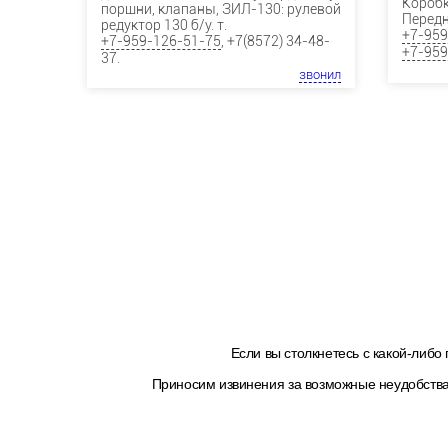
Коробк
поршни, клапаны, ЗИЛ-130: рулевой
Передн
редуктор 130 б/у. т.
+7-959
+7-959-126-51-75
, +7(8572) 34-48-
+7-959
37.
звонил
Если вы столкнетесь с какой-либо
Приносим извинения за возможные неудобства 