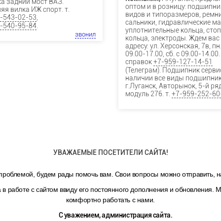
а задний мост ВАЗ.
оптом и в розницу: подшипни
яя вилка ИЖ спорт. т.
видов и типоразмеров, ремни
-543-02-53
,
сальники, гидравлические м
-540-95-84
.
уплотнительные кольца, сто
звонил
кольца, электроды. Ждем вас
адресу: ул. Херсонская, 7в, пн.
09.00-17.00, сб. с 09.00-14.00.
справок
+7-959-127-14-51
(Телеграм). Подшипник сервис
наличии все виды подшипник
г.Луганск, Авторынок, 5-й ряд
модуль 276. т.
+7-959-252-60
УВАЖАЕМЫЕ ПОСЕТИТЕЛИ САЙТА!
 проблемой, будем рады помочь вам. Свои вопросы можно отправить, н
в работе с сайтом ввиду его постоянного дополнения и обновления. 
комфортно работать с нами.
С уважением, администрация сайта.